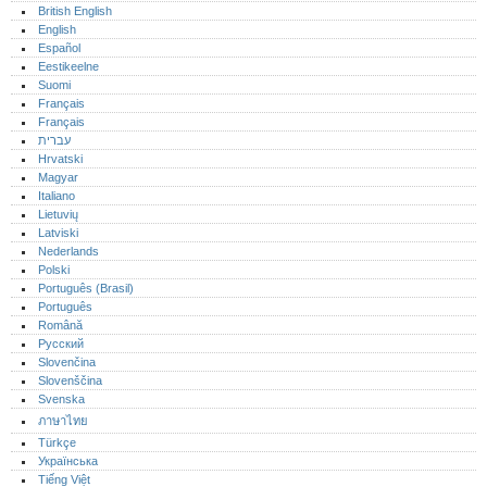
British English
English
Español
Eestikeelne
Suomi
Français
Français
עברית
Hrvatski
Magyar
Italiano
Lietuvių
Latviski
Nederlands
Polski
Português (Brasil)
Português‎
Română
Русский
Slovenčina
Slovenščina
Svenska
ภาษาไทย
Türkçe
Українська
Tiếng Việt