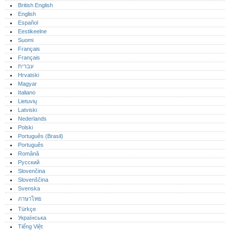
British English
English
Español
Eestikeelne
Suomi
Français
Français
עברית
Hrvatski
Magyar
Italiano
Lietuvių
Latviski
Nederlands
Polski
Português (Brasil)
Português‎
Română
Русский
Slovenčina
Slovenščina
Svenska
ภาษาไทย
Türkçe
Українська
Tiếng Việt