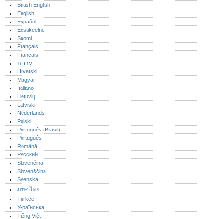
British English
English
Español
Eestikeelne
Suomi
Français
Français
עברית
Hrvatski
Magyar
Italiano
Lietuvių
Latviski
Nederlands
Polski
Português (Brasil)
Português‎
Română
Русский
Slovenčina
Slovenščina
Svenska
ภาษาไทย
Türkçe
Українська
Tiếng Việt