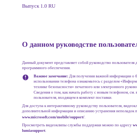
Выпуск 1.0 RU
О данном руководстве пользовате
Данный документ представляет собой руководство пользователя 
программного обеспечения.
Важное замечание:
Для получения важной информации о 
использовании телефона ознакомьтесь с разделом «Информ
технике безопасности» печатного или электронного руково
Сведения о том, как начать работу с новым телефоном, см. 
пользователя, входящем в комплект поставки.
Для доступа к интерактивному руководству пользователя, видеок
дополнительной информации и описанию устранения неполадок п
www.microsoft.com/mobile/support/
.
Просмотреть видеоклипы службы поддержки можно по адресу
ww
lumiasupport
.