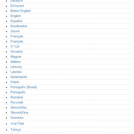
Deutsch
Ελληνικά
British English
English
Español
Eestikeelne
Suomi
Français
Français
עברית
Hrvatski
Magyar
Italiano
Lietuvių
Latviski
Nederlands
Polski
Português (Brasil)
Português‎
Română
Русский
Slovenčina
Slovenščina
Svenska
ภาษาไทย
Türkçe