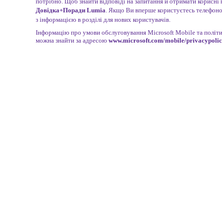
потрібно. Щоб знайти відповіді на запитання й отримати корисні 
Довідка+Поради Lumia
. Якщо Ви вперше користуєтесь телефон
з інформацією в розділі для нових користувачів.
Інформацію про умови обслуговування Microsoft Mobile та політ
можна знайти за адресою
www.microsoft.com/mobile/privacypoli