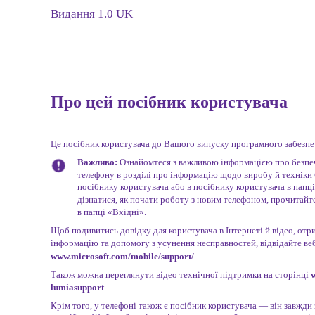
Видання 1.0 UK
Про цей посібник користувача
Це посібник користувача до Вашого випуску програмного забезпе
Важливо:
Ознайомтеся з важливою інформацією про безпе
телефону в розділі про інформацію щодо виробу й техніки
посібнику користувача або в посібнику користувача в папц
дізнатися, як почати роботу з новим телефоном, прочитайт
в папці «Вхідні».
Щоб подивитись довідку для користувача в Інтернеті й відео, от
інформацію та допомогу з усунення несправностей, відвідайте ве
www.microsoft.com/mobile/support/
.
Також можна переглянути відео технічної підтримки на сторінці
lumiasupport
.
Крім того, у телефоні також є посібник користувача — він завжди 