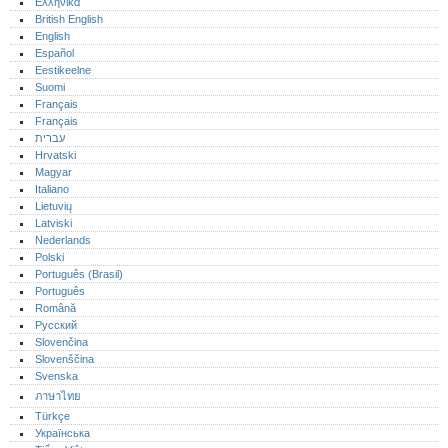
Ελληνικά
British English
English
Español
Eestikeelne
Suomi
Français
Français
עברית
Hrvatski
Magyar
Italiano
Lietuvių
Latviski
Nederlands
Polski
Português (Brasil)
Português‎
Română
Русский
Slovenčina
Slovenščina
Svenska
ภาษาไทย
Türkçe
Українська